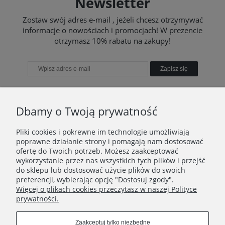
Newsletter
Zostaw swój adres e-mail , jeżeli chcesz otrzymywać
informacje o nowościach i promocjach! W prezencie
otrzymasz 10% rabatu na zakupy!
Zapisz się
Dbamy o Twoją prywatność
TWOJE KONTO
Pliki cookies i pokrewne im technologie umożliwiają
poprawne działanie strony i pomagają nam dostosować
TO WAŻNE
ofertę do Twoich potrzeb. Możesz zaakceptować
wykorzystanie przez nas wszystkich tych plików i przejść
do sklepu lub dostosować użycie plików do swoich
INFORMACJE
preferencji, wybierając opcję "Dostosuj zgody".
Więcej o plikach cookies przeczytasz w naszej Polityce
KONTAKT
prywatności.
Zaakceptuj tylko niezbędne
Znajdź nas tutaj