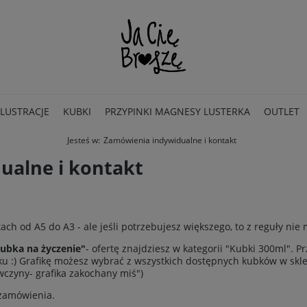
ILUSTRACJE
KUBKI
PRZYPINKI MAGNESY LUSTERKA
OUTLET
Jesteś w:
Zamówienia indywidualne i kontakt
ualne i kontakt
ch od A5 do A3 - ale jeśli potrzebujesz większego, to z reguły nie 
ubka na życzenie"
- ofertę znajdziesz w kategorii "Kubki 300ml". P
ku :) Grafikę możesz wybrać z wszystkich dostępnych kubków w skl
czyny- grafika zakochany miś")
 zamówienia.