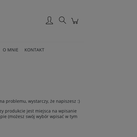
Zarejestruj się
Zaloguj się
O MNIE
KONTAKT
ma problemu, wystarczy, że napiszesz :)
rzy produkcie jest miejsca na wpisanie
epie (możesz swój wybór wpisać w tym