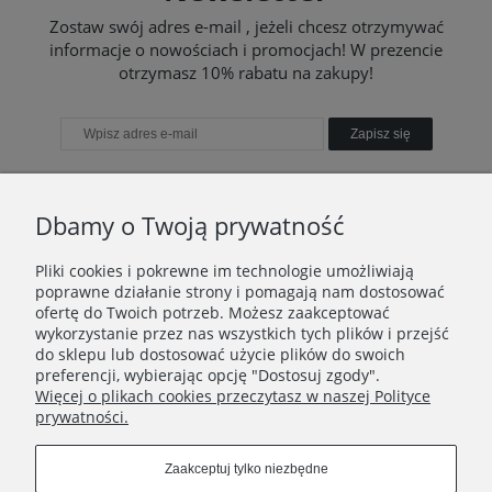
Zostaw swój adres e-mail , jeżeli chcesz otrzymywać
informacje o nowościach i promocjach! W prezencie
otrzymasz 10% rabatu na zakupy!
Zapisz się
Dbamy o Twoją prywatność
TWOJE KONTO
Pliki cookies i pokrewne im technologie umożliwiają
poprawne działanie strony i pomagają nam dostosować
TO WAŻNE
ofertę do Twoich potrzeb. Możesz zaakceptować
wykorzystanie przez nas wszystkich tych plików i przejść
do sklepu lub dostosować użycie plików do swoich
INFORMACJE
preferencji, wybierając opcję "Dostosuj zgody".
Więcej o plikach cookies przeczytasz w naszej Polityce
KONTAKT
prywatności.
Zaakceptuj tylko niezbędne
Znajdź nas tutaj