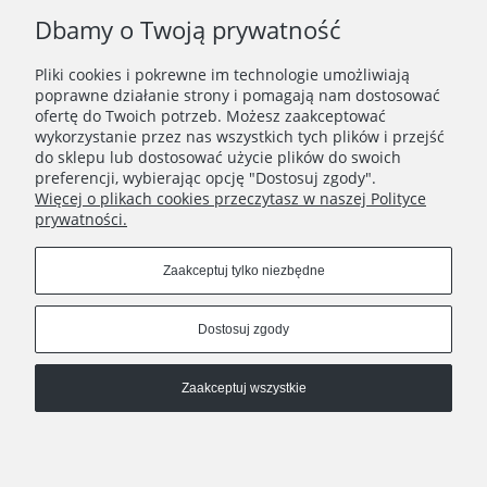
Dbamy o Twoją prywatność
TWOJE KONTO
Pliki cookies i pokrewne im technologie umożliwiają
poprawne działanie strony i pomagają nam dostosować
TO WAŻNE
ofertę do Twoich potrzeb. Możesz zaakceptować
wykorzystanie przez nas wszystkich tych plików i przejść
do sklepu lub dostosować użycie plików do swoich
INFORMACJE
preferencji, wybierając opcję "Dostosuj zgody".
Więcej o plikach cookies przeczytasz w naszej Polityce
KONTAKT
prywatności.
Zaakceptuj tylko niezbędne
Znajdź nas tutaj
Dostosuj zgody
Copyrights © 2021 - Ja Cię Broszę
Zaakceptuj wszystkie
Pokaż pełną wersję strony