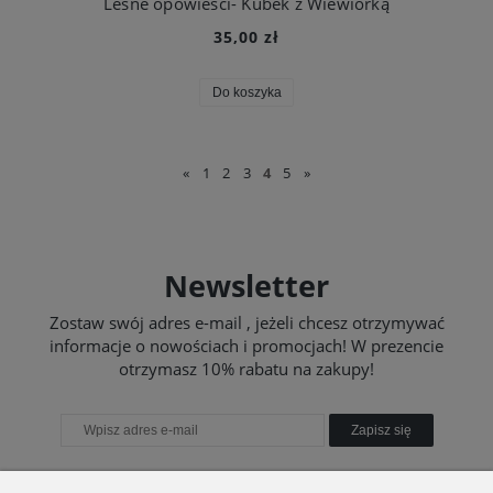
Leśne opowieści- Kubek z Wiewiórką
35,00 zł
Do koszyka
«
1
2
3
4
5
»
Newsletter
Zostaw swój adres e-mail , jeżeli chcesz otrzymywać
informacje o nowościach i promocjach! W prezencie
otrzymasz 10% rabatu na zakupy!
Zapisz się