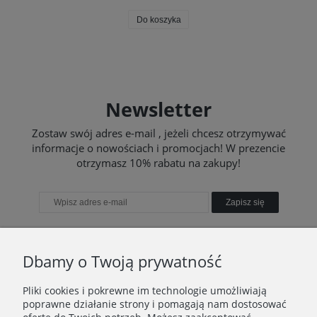
Do koszyka
Newsletter
Zostaw swój adres e-mail , jeżeli chcesz otrzymywać
informacje o nowościach i promocjach! W prezencie
otrzymasz 10% rabatu na zakupy!
Zapisz się
Dbamy o Twoją prywatność
TWOJE KONTO
Pliki cookies i pokrewne im technologie umożliwiają
poprawne działanie strony i pomagają nam dostosować
TO WAŻNE