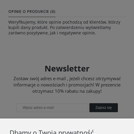
OPINIE O PRODUKCIE (0)
Weryfikujemy, które opinie pochodzą od klientów, którzy
kupili dany produkt. Po zatwierdzeniu wyświetlamy
zarówno pozytywne, jak i negatywne opinie.
Newsletter
Zostaw swój adres e-mail , jeżeli chcesz otrzymywać
informacje o nowościach i promocjach! W prezencie
otrzymasz 10% rabatu na zakupy!
Zapisz się
Dbamy o Twoją prywatność