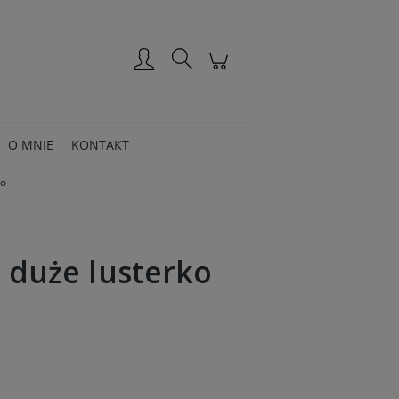
Zarejestruj się
Zaloguj się
O MNIE
KONTAKT
ko
- duże lusterko