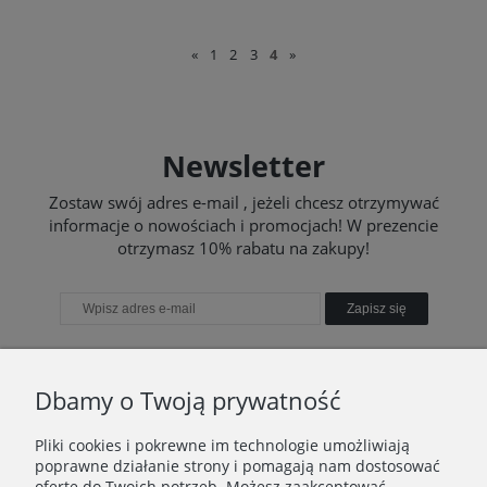
«
1
2
3
4
»
Newsletter
Zostaw swój adres e-mail , jeżeli chcesz otrzymywać
informacje o nowościach i promocjach! W prezencie
otrzymasz 10% rabatu na zakupy!
Zapisz się
Dbamy o Twoją prywatność
TWOJE KONTO
Pliki cookies i pokrewne im technologie umożliwiają
poprawne działanie strony i pomagają nam dostosować
TO WAŻNE
ofertę do Twoich potrzeb. Możesz zaakceptować