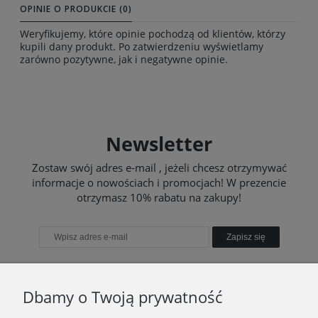
OPINIE O PRODUKCIE (0)
Weryfikujemy, które opinie pochodzą od klientów, którzy
kupili dany produkt. Po zatwierdzeniu wyświetlamy
zarówno pozytywne, jak i negatywne opinie.
Newsletter
Zostaw swój adres e-mail , jeżeli chcesz otrzymywać
informacje o nowościach i promocjach! W prezencie
otrzymasz 10% rabatu na zakupy!
Zapisz się
Dbamy o Twoją prywatność
TWOJE KONTO