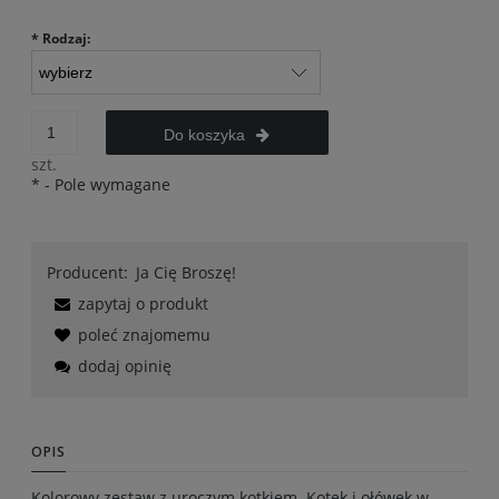
*
Rodzaj:
Do koszyka
szt.
*
- Pole wymagane
Producent:
Ja Cię Broszę!
zapytaj o produkt
poleć znajomemu
dodaj opinię
OPIS
Kolorowy zestaw z uroczym kotkiem. Kotek i ołówek w