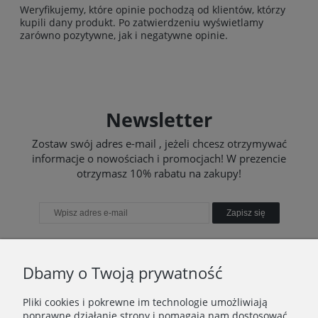
Weryfikujemy, które opinie pochodzą od klientów, którzy
kupili dany produkt. Po zatwierdzeniu wyświetlamy
zarówno pozytywne, jak i negatywne opinie.
Newsletter
Zostaw swój adres e-mail , jeżeli chcesz otrzymywać
informacje o nowościach i promocjach! W prezencie
otrzymasz 10% rabatu na zakupy!
Zapisz się
Dbamy o Twoją prywatność
TWOJE KONTO
Pliki cookies i pokrewne im technologie umożliwiają
poprawne działanie strony i pomagają nam dostosować