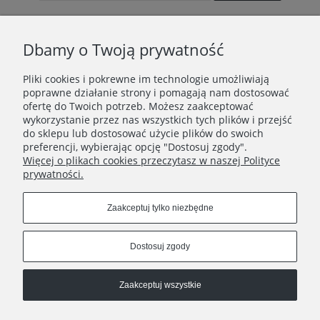
Dbamy o Twoją prywatność
TWOJE KONTO
Pliki cookies i pokrewne im technologie umożliwiają
poprawne działanie strony i pomagają nam dostosować
TO WAŻNE
ofertę do Twoich potrzeb. Możesz zaakceptować
wykorzystanie przez nas wszystkich tych plików i przejść
do sklepu lub dostosować użycie plików do swoich
INFORMACJE
preferencji, wybierając opcję "Dostosuj zgody".
Więcej o plikach cookies przeczytasz w naszej Polityce
KONTAKT
prywatności.
Zaakceptuj tylko niezbędne
Znajdź nas tutaj
Dostosuj zgody
Copyrights © 2021 - Ja Cię Broszę
Zaakceptuj wszystkie