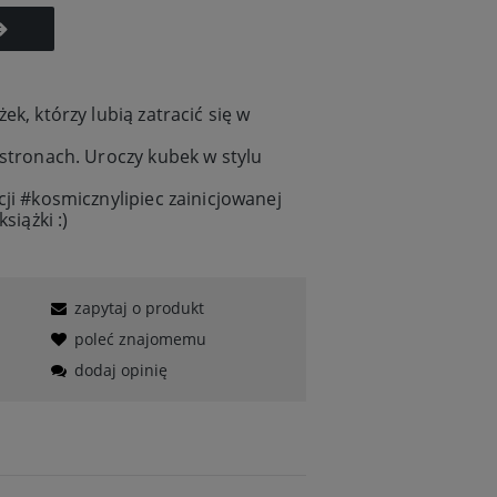
ek, którzy lubią zatracić się w
 stronach. Uroczy kubek w stylu
cji #kosmicznylipiec zainicjowanej
siążki :)
zapytaj o produkt
poleć znajomemu
dodaj opinię