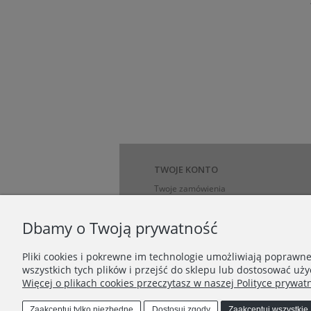
TWOJE KONTO
Twoje zamówienia
Ustawienia konta
Przechowalnia
Dbamy o Twoją prywatność
Pliki cookies i pokrewne im technologie umożliwiają poprawn
INFORMACJE
wszystkich tych plików i przejść do sklepu lub dostosować uży
Dostawa i płatności
Więcej o plikach cookies przeczytasz w naszej Polityce prywatn
Zaakceptuj tylko niezbędne
Dostosuj zgody
Zaakceptuj wszystkie