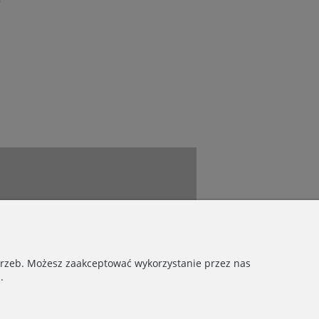
o
Znajdź nas tutaj
otrzeb. Możesz zaakceptować wykorzystanie przez nas
.
Copyrights © 2021 - Ja Cię Broszę