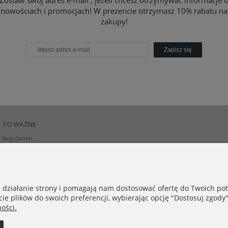
Zostaw swój adres e-mail , jeżeli chcesz otrzymywać informacje 
nowościach i promocjach! W prezencie otrzymasz 10% rabatu na
zakupy!
Zapisz się
TO WAŻNE
Regulamin
Polityka Prywatności
e działanie strony i pomagają nam dostosować ofertę do Twoich p
KONTAKT
cie plików do swoich preferencji, wybierając opcję "Dostosuj zgody"
Kontakt
ości.