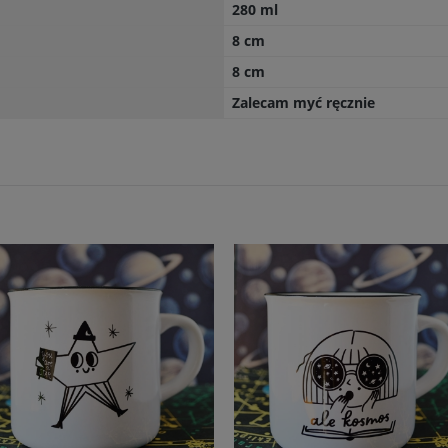
280 ml
8 cm
8 cm
Zalecam myć ręcznie