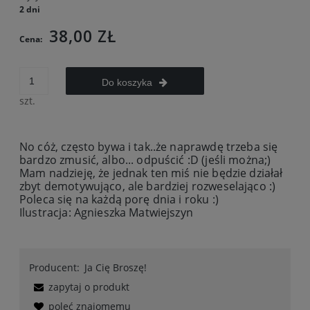
2 dni
38,00 ZŁ
Cena:
Do koszyka
szt.
No cóż, często bywa i tak..że naprawdę trzeba się
bardzo zmusić, albo... odpuścić :D (jeśli można;)
Mam nadzieję, że jednak ten miś nie będzie działał
zbyt demotywująco, ale bardziej rozweselająco :)
Poleca się na każdą porę dnia i roku :)
Ilustracja: Agnieszka Matwiejszyn
Producent:
Ja Cię Broszę!
zapytaj o produkt
poleć znajomemu