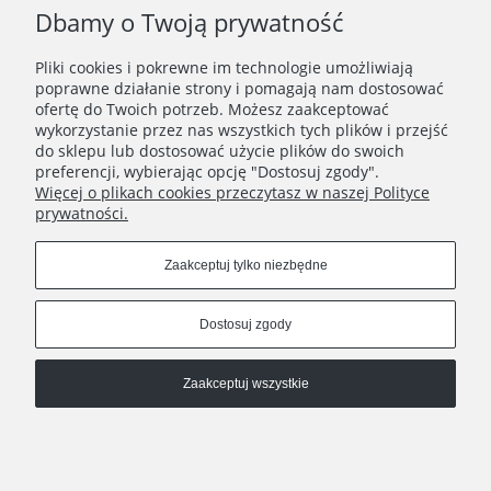
Dbamy o Twoją prywatność
TWOJE KONTO
Pliki cookies i pokrewne im technologie umożliwiają
poprawne działanie strony i pomagają nam dostosować
TO WAŻNE
ofertę do Twoich potrzeb. Możesz zaakceptować
wykorzystanie przez nas wszystkich tych plików i przejść
do sklepu lub dostosować użycie plików do swoich
INFORMACJE
preferencji, wybierając opcję "Dostosuj zgody".
Więcej o plikach cookies przeczytasz w naszej Polityce
KONTAKT
prywatności.
Zaakceptuj tylko niezbędne
Znajdź nas tutaj
Dostosuj zgody
Copyrights © 2021 - Ja Cię Broszę
Zaakceptuj wszystkie
Pokaż pełną wersję strony