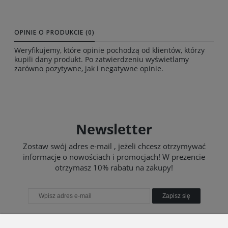
OPINIE O PRODUKCIE (0)
Weryfikujemy, które opinie pochodzą od klientów, którzy
kupili dany produkt. Po zatwierdzeniu wyświetlamy
zarówno pozytywne, jak i negatywne opinie.
Newsletter
Zostaw swój adres e-mail , jeżeli chcesz otrzymywać
informacje o nowościach i promocjach! W prezencie
otrzymasz 10% rabatu na zakupy!
Zapisz się