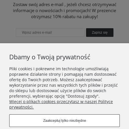
Zostaw swój adres e-mail , jeżeli chcesz otrzymywać
informacje o nowościach i promocjach! W prezencie
otrzymasz 10% rabatu na zakupy!
Zapisz się
Dbamy o Twoją prywatność
TWOJE KONTO
Pliki cookies i pokrewne im technologie umożliwiają
poprawne działanie strony i pomagają nam dostosować
TO WAŻNE
ofertę do Twoich potrzeb. Możesz zaakceptować
wykorzystanie przez nas wszystkich tych plików i przejść
do sklepu lub dostosować użycie plików do swoich
INFORMACJE
preferencji, wybierając opcję "Dostosuj zgody".
Więcej o plikach cookies przeczytasz w naszej Polityce
KONTAKT
prywatności.
Zaakceptuj tylko niezbędne
Znajdź nas tutaj