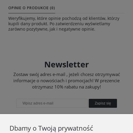
OPINIE O PRODUKCIE (0)
Weryfikujemy, które opinie pochodzą od klientów, którzy
kupili dany produkt. Po zatwierdzeniu wyświetlamy
zarówno pozytywne, jak i negatywne opinie.
Newsletter
Zostaw swój adres e-mail , jeżeli chcesz otrzymywać
informacje o nowościach i promocjach! W prezencie
otrzymasz 10% rabatu na zakupy!
Zapisz się
Dbamy o Twoją prywatność