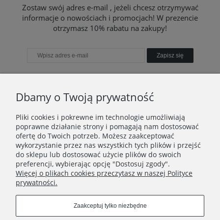
Zostaw swój adres e-mail , jeżeli chcesz otrzymywać
informacje o nowościach i promocjach! W prezencie
otrzymasz 10% rabatu na zakupy!
Zapisz się
Dbamy o Twoją prywatność
TWOJE KONTO
Pliki cookies i pokrewne im technologie umożliwiają
poprawne działanie strony i pomagają nam dostosować
TO WAŻNE
ofertę do Twoich potrzeb. Możesz zaakceptować
wykorzystanie przez nas wszystkich tych plików i przejść
do sklepu lub dostosować użycie plików do swoich
INFORMACJE
preferencji, wybierając opcję "Dostosuj zgody".
Więcej o plikach cookies przeczytasz w naszej Polityce
KONTAKT
prywatności.
Zaakceptuj tylko niezbędne
Znajdź nas tutaj