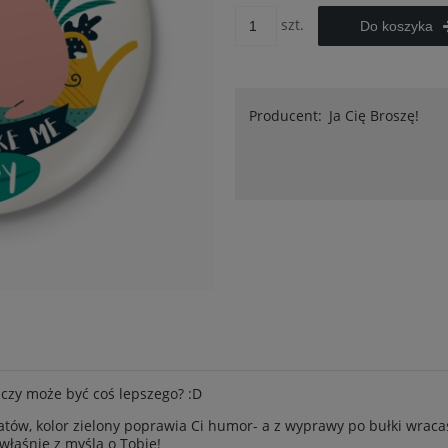
szt.
Do koszyka
Producent:
Ja Cię Broszę!
- czy może być coś lepszego? :D
wiatów, kolor zielony poprawia Ci humor- a z wyprawy po bułki wra
 właśnie z myślą o Tobie!