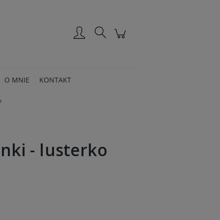
Zarejestruj się
Zaloguj się
O MNIE
KONTAKT
o
inki - lusterko