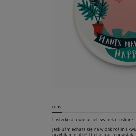
OPIS
Lusterko dla wielbicieli świnek i roślinek
Jeśli uśmiechasz się na widok roślin i k
przybijam piątkę! I ta ilustracja powstała