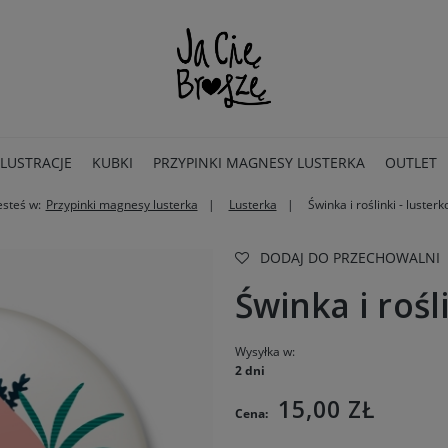
ILUSTRACJE
KUBKI
PRZYPINKI MAGNESY LUSTERKA
OUTLET
esteś w:
Przypinki magnesy lusterka
Lusterka
Świnka i roślinki - lusterk
DODAJ DO PRZECHOWALNI
Świnka i rośl
Wysyłka w:
2 dni
15,00 ZŁ
Cena: